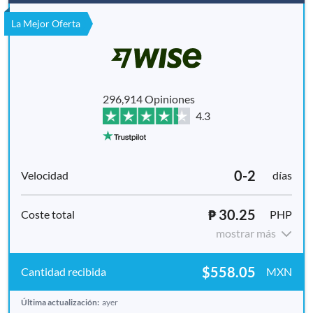
La Mejor Oferta
296,914 Opiniones
4.3
0-2
días
₱ 30.25
PHP
mostrar más
$558.05
MXN
Última actualización:
ayer