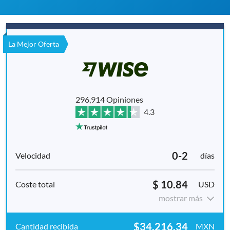
La Mejor Oferta
296,914 Opiniones
4.3
0-2
días
$ 10.84
USD
mostrar más
$34,216.34
MXN