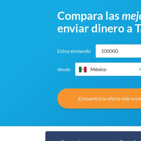
Compara las
mejo
enviar dinero a 
Estoy enviando
desde
México
¡Encuentra la oferta más eco