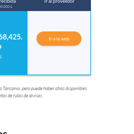
recibida
Ir al proveedor
00,000 $
68,425.
Ir a la web
9
S
 Tanzania, pero puede haber otras disponibles.
s de rutas de divisas.
os