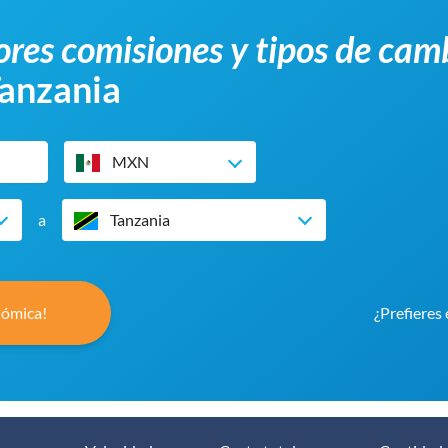
res comisiones y tipos de cam
Tanzania
MXN
a
Tanzania
nómica!
¿Prefieres