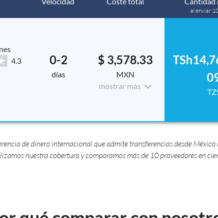
Velocidad
Coste total
Cantidad 
al enviar 1
nes
0-2
$ 3,578.33
TSh14,7
4.3
días
MXN
0
mostrar más
TZ
encia de dinero internacional que admite transferencias desde México a
izamos nuestra cobertura y comparamos más de 10 proveedores en ciento
or qué comparar con nosotr